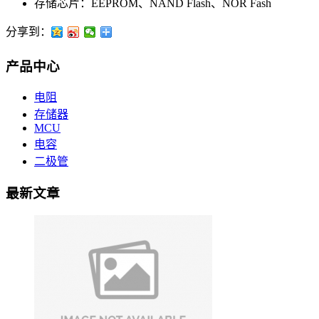
存储芯片：EEPROM、NAND Flash、NOR Fash
分享到：
产品中心
电阻
存储器
MCU
电容
二极管
最新文章