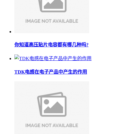
你知道高压贴片电容都有哪几种吗?
TDK电感在电子产品中产生的作用