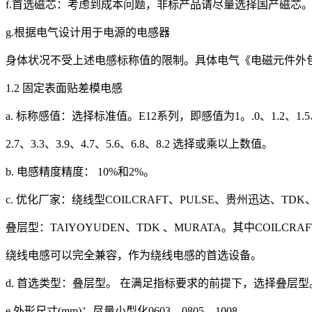
f.首选磁芯：考虑到成本问题，非标产品请尽量选择国产磁芯
g.根据电气设计用于电源的电感器
身体状况不受上述电感标称值的限制。具体电气《电磁元件外
1.2 固定表面贴差模电感
a. 标称感值：选择标准值。E12系列，即感值为1。.0、1.2、1.5、
2.7、3.3、3.9、4.7、5.6、6.8、8.2 选择或乘以上数值。
b. 电感精度精度： 10%和2%。
c. 优化厂家：绕线型COILCRAFT、PULSE、贵州迅达、TDK、
叠层型：TAIYOYUDEN、TDK 、MURATA。其中COILCRA
绕线电感可以完全兼容，作为绕线电感的首选设备。
d. 首选类型：叠层型。 在满足指标要求的前提下，选择叠层型
e.外形尺寸(mm)：尽量小型化0603、0805、1008。