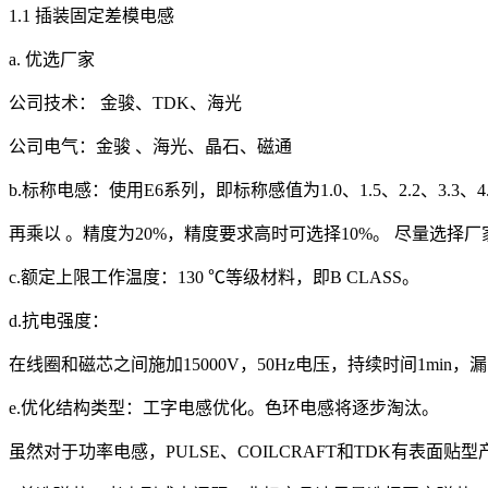
1.1 插装固定差模电感
a. 优选厂家
公司技术： 金骏、TDK、海光
公司电气：金骏 、海光、晶石、磁通
b.标称电感：使用E6系列，即标称感值为1.0、1.5、2.2、3.3、4
再乘以 。精度为20%，精度要求高时可选择10%。 尽量选择
c.额定上限工作温度：130 ℃等级材料，即B CLASS。
d.抗电强度：
在线圈和磁芯之间施加15000V，50Hz电压，持续时间1min
e.优化结构类型：工字电感优化。色环电感将逐步淘汰。
虽然对于功率电感，PULSE、COILCRAFT和TDK有表