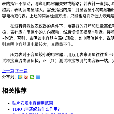
表的指针不摆动，则说明电容器失效或断路；若表针一直指示
越高，表明漏电量越大。需要指出的是：测量容量小的电容器
容电桥或Q表。上述的简易检测方法，只能粗略判断压力表电
在没有特殊仪表仪器的条件下，电容器的好坏和质量高低可
极，表针应向阻值小的方向摆动，然后慢慢回摆至∞附近。接
∞附近，否则，表明该电容器有漏电现象，其电阻值越小，说
则表明电容器漏电量较大，其质量不佳。
压力表对于容量较小的电容器，用万用表来测量往往看不
试棒接直流电源负极，正（红）测试棒接被测的电容器一端，
上一篇
下一篇
分享到：
相关推荐
贴片安规电容使用范围
TDK电容还起着什么作用？