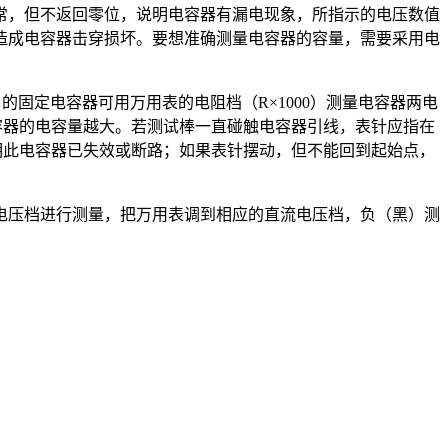
常，但不返回零位，说明电容器有漏电现象，所指示的电压数值
造成电容器击穿损坏。要想准确测量电容器的容量，需要采用电
固定电容器可用万用表的电阻档（R×1000）测量电容器两电
容器的电容量越大。若测试棒一直碰触电容器引线，表针应指在
明此电容器已失效或断路；如果表针摆动，但不能回到起始点，
电压档进行测量，把万用表调到相应的直流电压档，负（黑）测