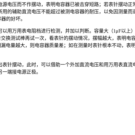
电源电压而不作摆动，表明电容器已被击穿短路；若表针摆动正
所用的辅助直流电压不能超过被测电容器的耐压，以免因测量而
容器的好坏。
以用万用表电阻档进行检测，并加以判断。容量大（1μF以上）的
着交换测试棒再试一次，看表针的摆动情况，摆幅越大，表明电
明漏电量越大，则电容器质量差；如在测量时表针根本不动，表
出表针摆动，此时，可以借助一个外加直流电压和用万用表直流
另一端接电源正极。