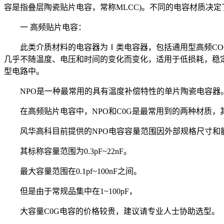
容是指叠层陶瓷贴片电容，常称MLCC)。不同的电容材质决
一 高频贴片电容：
此类介质材料的电容器为Ⅰ类电容器，包括通用型高频COG、CO
几乎不随温度、电压和时间的变化而变化，适用于低损耗，稳定性
型电路中。
NPO是一种最常用的具有温度补偿特性的单片陶瓷电容器
在高频贴片电容中，NPO和C0G是最常用到的两种材质，其共同特
风华高科目前提供的NPO电容容量范围因外部规格尺寸和额
其标称容量范围为0.3pF~22nF。
最大容量范围在0.1pf~100nF之间。
但是由于常规品集中在1~100pF，
大容量C0G电容的价格较贵，建议请专业人士协助选型。