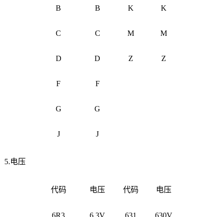
B
B
K
K
C
C
M
M
D
D
Z
Z
F
F
G
G
J
J
5.电压
代码
电压
代码
电压
6R3
6.3V
631
630V