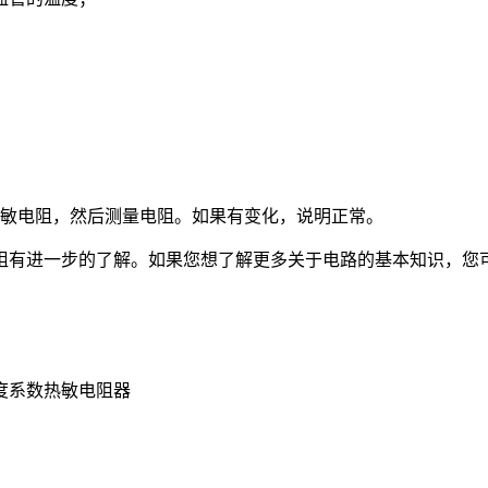
热敏电阻，然后测量电阻。如果有变化，说明正常。
阻有进一步的了解。如果您想了解更多关于电路的基本知识，您
度系数热敏电阻器