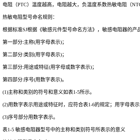
电阻（PTC）温度越高，电阻越大，负温度系数热敏电阻（N
热敏电阻型号命名规则：
根据标准SJ根据《敏感元件型号命名方法》，敏感电阻器的产
第一部分:主称(用字母表示)；
第二部分:类别(用字母表示)；
第三部分:用途或特征(用字母或数字表示)；
第四部分:序号(用数字表示)。
(1)主称和类别的符号和意义如表1-5所示。
(2)用数字表示用途或特征时，应符合表1-6的规定；用字母表示
(3)序号部分用数字表示。
表1-5 敏感电阻器型号中的主称和类别符号所表示的意义