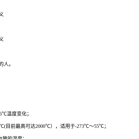
义
义
的人。
-6℃温度变化；
(目前最高可达2000℃），适用于-273℃～55℃；
血管的温度；