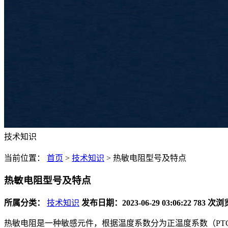
技术知识
当前位置：
首页
>
技术知识
>
热敏电阻型号及特点
热敏电阻型号及特点
所属分类：
技术知识
发布日期：2023-06-29 03:06:22
783 次浏
热敏电阻是一种敏感元件，根据温度系数分为正温度系数（PT