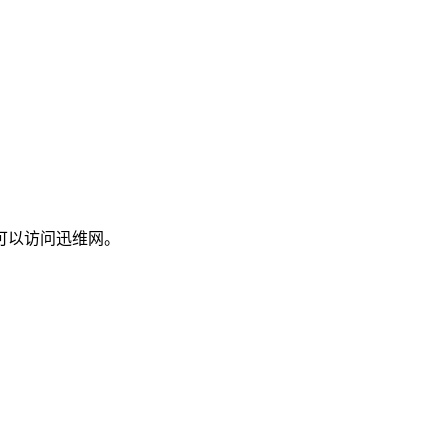
可以访问迅维网。