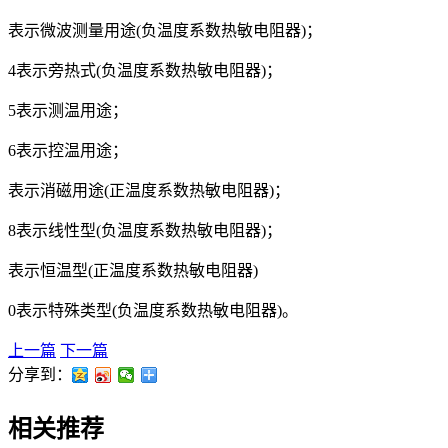
表示微波测量用途(负温度系数热敏电阻器)；
4表示旁热式(负温度系数热敏电阻器)；
5表示测温用途；
6表示控温用途；
表示消磁用途(正温度系数热敏电阻器)；
8表示线性型(负温度系数热敏电阻器)；
表示恒温型(正温度系数热敏电阻器)
0表示特殊类型(负温度系数热敏电阻器)。
上一篇
下一篇
分享到：
相关推荐