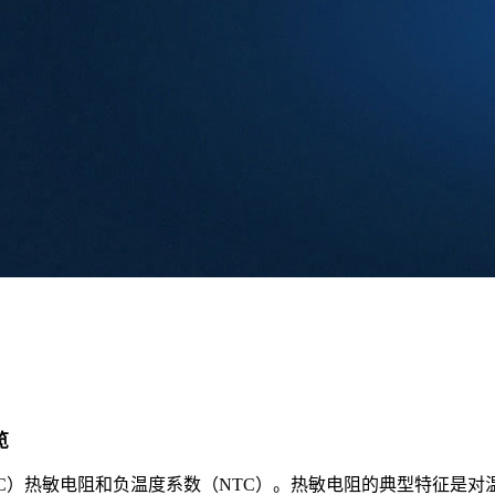
览
C）热敏电阻和负温度系数（NTC）。热敏电阻的典型特征是