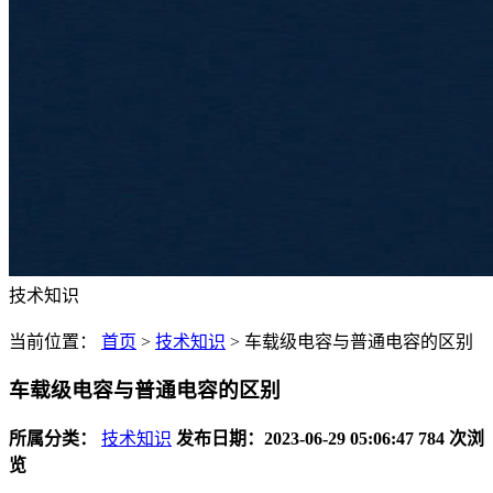
技术知识
当前位置：
首页
>
技术知识
>
车载级电容与普通电容的区别
车载级电容与普通电容的区别
所属分类：
技术知识
发布日期：2023-06-29 05:06:47
784 次浏
览