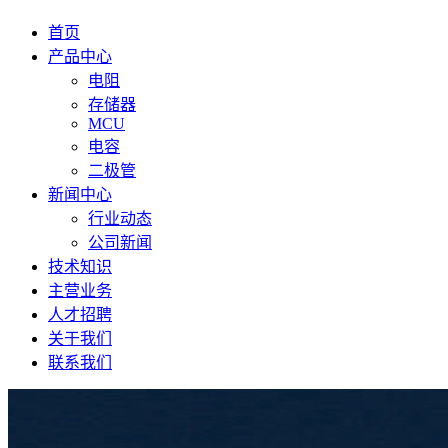
首页
产品中心
电阻
存储器
MCU
电容
二极管
新闻中心
行业动态
公司新闻
技术知识
主营业务
人才招聘
关于我们
联系我们