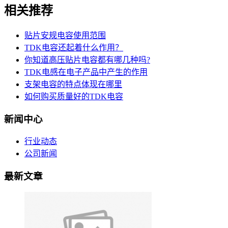
相关推荐
贴片安规电容使用范围
TDK电容还起着什么作用？
你知道高压贴片电容都有哪几种吗?
TDK电感在电子产品中产生的作用
支架电容的特点体现在哪里
如何购买质量好的TDK电容
新闻中心
行业动态
公司新闻
最新文章