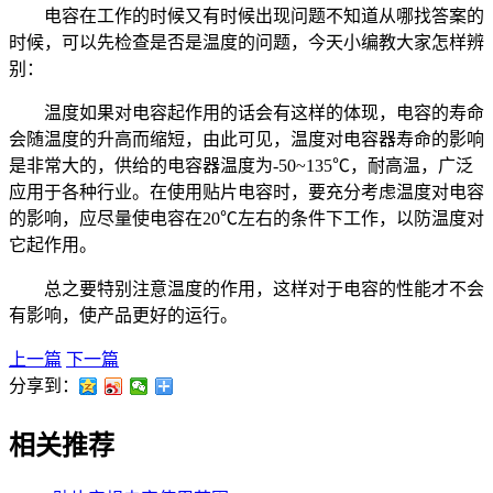
电容在工作的时候又有时候出现问题不知道从哪找答案的
时候，可以先检查是否是温度的问题，今天小编教大家怎样辨
别：
温度如果对电容起作用的话会有这样的体现，电容的寿命
会随温度的升高而缩短，由此可见，温度对电容器寿命的影响
是非常大的，供给的电容器温度为-50~135℃，耐高温，广泛
应用于各种行业。在使用贴片电容时，要充分考虑温度对电容
的影响，应尽量使电容在20℃左右的条件下工作，以防温度对
它起作用。
总之要特别注意温度的作用，这样对于电容的性能才不会
有影响，使产品更好的运行。
上一篇
下一篇
分享到：
相关推荐