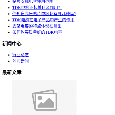
贴片安规电容使用范围
TDK电容还起着什么作用？
你知道高压贴片电容都有哪几种吗?
TDK电感在电子产品中产生的作用
支架电容的特点体现在哪里
如何购买质量好的TDK电容
新闻中心
行业动态
公司新闻
最新文章