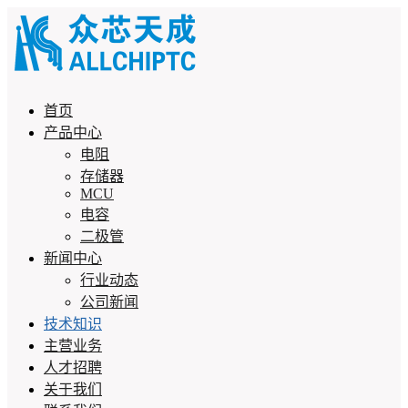
首页
产品中心
电阻
存储器
MCU
电容
二极管
新闻中心
行业动态
公司新闻
技术知识
主营业务
人才招聘
关于我们