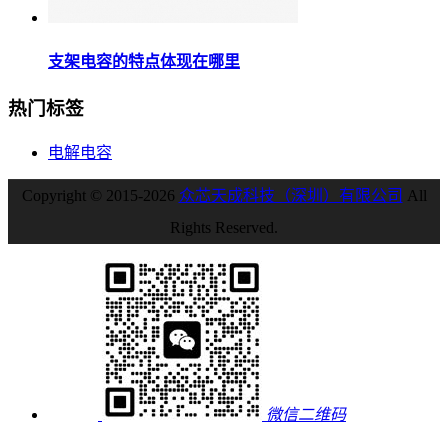
支架电容的特点体现在哪里
热门标签
电解电容
Copyright © 2015-2026
众芯天成科技（深圳）有限公司
All
Rights Reserved.
微信二维码