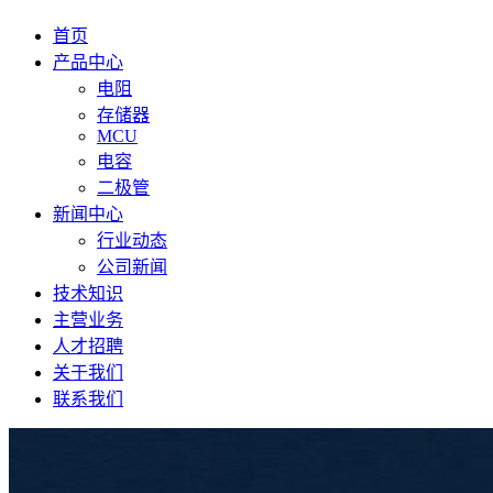
首页
产品中心
电阻
存储器
MCU
电容
二极管
新闻中心
行业动态
公司新闻
技术知识
主营业务
人才招聘
关于我们
联系我们