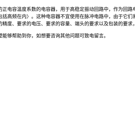
的正电容温度系数的电容器，用于高稳定振动回路中，作为回路
包括高频在内〉。这种电容器不宜使用在脉冲电路中，由于它们
的精度、要求的电压、要求的容量、端头的要求以及包装的要求
望能够帮助到你，如想要咨询其他问题可致电留言。