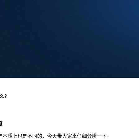
么？
览
是本质上也是不同的，今天带大家来仔细分辨一下：