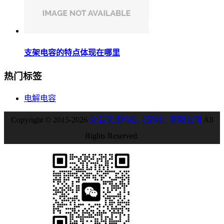
支架电容的特点体现在哪里
热门标签
电解电容
Copyright © 2015-2026
众芯天成科技（深圳）有限公司
All
Rights Reserved.