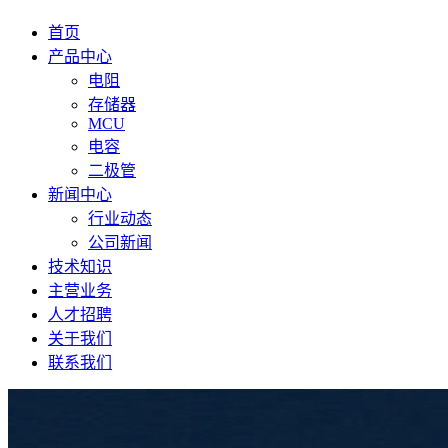
首页
产品中心
电阻
存储器
MCU
电容
二极管
新闻中心
行业动态
公司新闻
技术知识
主营业务
人才招聘
关于我们
联系我们