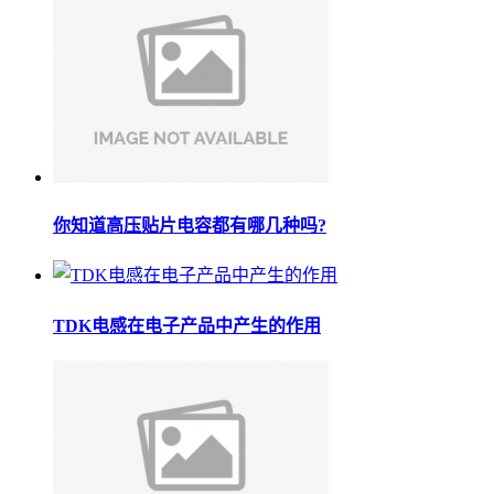
你知道高压贴片电容都有哪几种吗?
TDK电感在电子产品中产生的作用