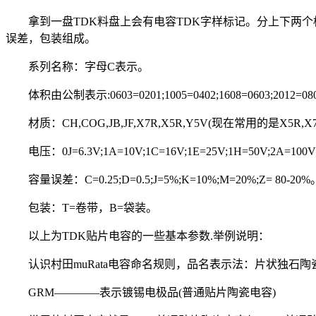
拿到一盘TDK料盘上会有电容TDK字样标记。分上下两
误差，包装组成。
系列名称：字母C表示。
体积由公制表示:0603=0201;1005=0402;1608=0603;2012=0805;3
材质：CH,COG,JB,JF,X7R,X5R,Y5V(现在常用的是X5R,X7
电压：0J=6.3V;1A=10V;1C=16V;1E=25V;1H=50V;2A=100V
容量误差：C=0.25;D=0.5;J=5%;K=10%;M=20%;Z= 80-20%
包装：T=卷带，B=袋装。
以上为TDK贴片电容的一些基本参数.举例说明：
认识村田muRata电容命名规则，品名表示法：片状独石陶瓷电容器(品名
GRM————表示镀锡电极品(普通贴片陶瓷电容)