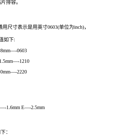
贴片排容。
通用尺寸表示是用英寸0603(单位为inch)，
应值如下:
0.8mm—-0603
*1.5mm—-1210
5.0mm—-2220
C—-1.6mm E—-2.5mm
如下：