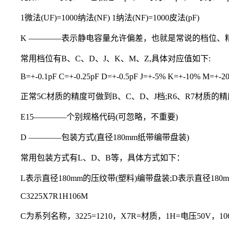
1微法(UF)=1000纳法(NF) 1纳法(NF)=1000皮法(pF)
K ————表示静电容量允许偏差，也就是常说的档位、精度(
常用档位有B、C、D、J、K、M、Z,具体对应值如下:
B=+-0.1pF C=+-0.25pF D=+-0.5pF J=+-5% K=+-10% M=+-2
正常5C材质的精度可做到B、C、D、J档;R6、R7材质的
E15————个别规格代码(可忽略，不重要)
D ————包装方式(直径180mm纸带编带盘装)
常用包装方式有L、D、B等，具体方式如下：
L表示直径180mm的压纹带(塑料)编带盘装;D表示直径18
C3225X7R1H106M
C为系列名称，3225=1210，X7R=材质，1H=电压50V，1