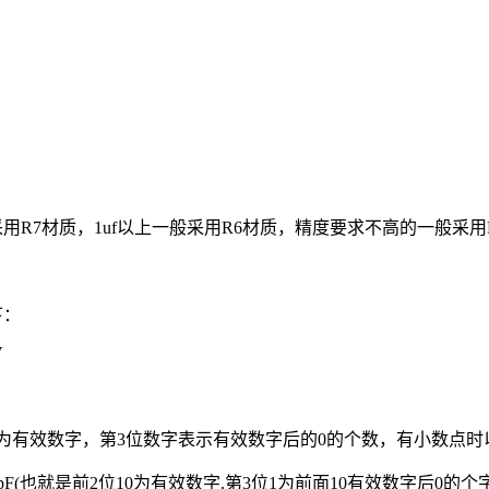
f的一般采用R7材质，1uf以上一般采用R6材质，精度要求不高的
下：
V
数字为有效数字，第3位数字表示有效数字后的0的个数，有小数点
表示100pF(也就是前2位10为有效数字.第3位1为前面10有效数字后0的个字