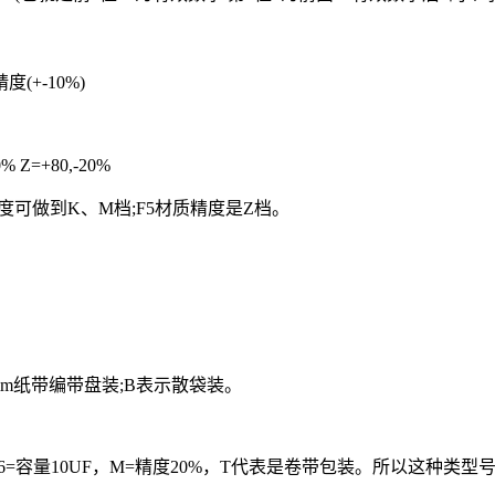
+-10%)
0% Z=+80,-20%
精度可做到K、M档;F5材质精度是Z档。
0mm纸带编带盘装;B表示散袋装。
06=容量10UF，M=精度20%，T代表是卷带包装。所以这种类型号是12