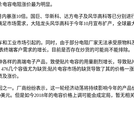
片电容电阻涨价最为明显。
月内暴涨10倍。国巨、华新科、达方电子及风华高科等已分别
满足市场需求，大陆龙头风华高科于今年10月宣布扩产，全球最大
车和工业市场引起的。同时，由于部分电阻厂家无法承受原物料
代表终端客户需求的增长，目前是否存在炒货的可能尚不能排除。
各样的高端电子产品，致使贴片电容的用量剧烈增长，导致贴片
225、106、476几个容值尤为缺货;贴片电容市场的缺货导致了其
货及涨价。
之一。厂商纷纷表示，这一轮经济动荡将持续影响今年的产品价格。铝
1~2.50美元。但是如今2018年的电容价格上调可能会成定局，暂无