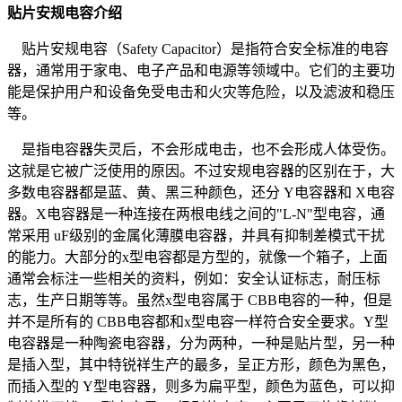
贴片安规电容介绍
贴片安规电容（Safety Capacitor）是指符合安全标准的电容
器，通常用于家电、电子产品和电源等领域中。它们的主要功
能是保护用户和设备免受电击和火灾等危险，以及滤波和稳压
等。
是指电容器失灵后，不会形成电击，也不会形成人体受伤。
这就是它被广泛使用的原因。不过安规电容器的区别在于，大
多数电容器都是蓝、黄、黑三种颜色，还分 Y电容器和 X电容
器。X电容器是一种连接在两根电线之间的"L-N"型电容，通
常采用 uF级别的金属化薄膜电容器，并具有抑制差模式干扰
的能力。大部分的x型电容都是方型的，就像一个箱子，上面
通常会标注一些相关的资料，例如：安全认证标志，耐压标
志，生产日期等等。虽然x型电容属于 CBB电容的一种，但是
并不是所有的 CBB电容都和x型电容一样符合安全要求。Y型
电容器是一种陶瓷电容器，分为两种，一种是贴片型，另一种
是插入型，其中特锐祥生产的最多，呈正方形，颜色为黑色，
而插入型的 Y型电容器，则多为扁平型，颜色为蓝色，可以抑