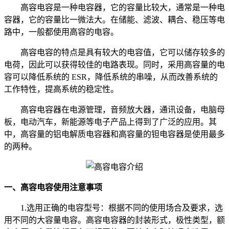
高容电容是一种电容器，它的容量比较大，通常是一种电
容器，它的容量比一微法大。在储能、滤波、耦合、稳压等电
路中，一般都使用高容的电容。
高容电容的特点是具有较大的电容值，它可以储存较多的
电荷，因此可以获得较佳的电路表现。同时，采用高容量的电
容可以降低系统的 ESR，降低系统的串噪，从而改善系统的
工作特性，提高系统的稳定性。
高容电容器在电源管理，音频放大器，通讯设备，电脑母
板，电动汽车，新能源等电子产品上得到了广泛的应用。其
中，高容量的铝电解质电容器和高容量的钽电容器是使用最多
的两种。
一、高容电容使用注意事项
1.选用正确的电容型号：根据不同的使用场合及要求，选
用不同的大容量电容。高容电容器的封装形式，极性类型，额