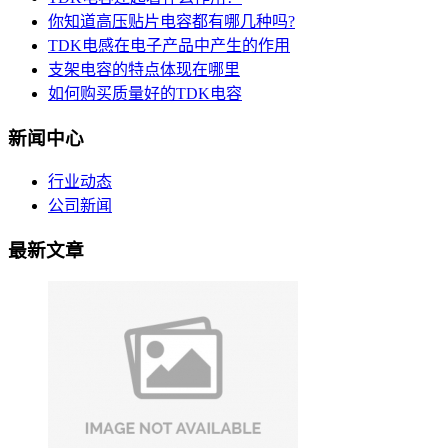
你知道高压贴片电容都有哪几种吗?
TDK电感在电子产品中产生的作用
支架电容的特点体现在哪里
如何购买质量好的TDK电容
新闻中心
行业动态
公司新闻
最新文章