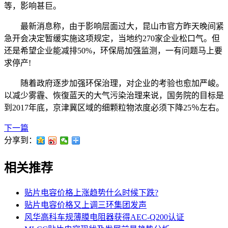
等，影响甚巨。
最新消息称，由于影响层面过大，昆山市官方昨天晚间紧
急开会决定暂缓实施这项规定，当地约270家企业松口气。但
还是希望企业能减排50%，环保局加强监测，一有问题马上要
求停产!
随着政府逐步加强环保治理，对企业的考验也愈加严峻。
以减少雾霾、恢復蓝天的大气污染治理来说，国务院的目标是
到2017年底，京津冀区域的细颗粒物浓度必须下降25％左右。
下一篇
分享到：
相关推荐
贴片电容价格上涨趋势什么时候下跌?
贴片电容价格又上调三环集团发声
风华高科车规薄膜电阻器获得AEC-Q200认证